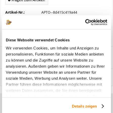
Artikel-Nr.:
APTO--8d415c419a44
Vorteile
Kostenloser Versand ab € 2000,- Bestellwert
Versand mit eigener Spedition
Diese Webseite verwendet Cookies
Wir verwenden Cookies, um Inhalte und Anzeigen zu
Beschreibung
personalisieren, Funktionen für soziale Medien anbieten
Windfangelemente online am Bildschirm konfigurieren und
zu können und die Zugriffe auf unsere Website zu
einbaufertig bestellen. In wenigen...
mehr
analysieren. Außerdem geben wir Informationen zu Ihrer
Verwendung unserer Website an unsere Partner für
Bewertungen
0
soziale Medien, Werbung und Analysen weiter. Unsere
Bewertungen lesen, schreiben und diskutieren...
mehr
Partner führen diese Informationen möglicherweise mit
weiteren Daten zusammen, die Sie ihnen bereitgestellt
haben oder die sie im Rahmen Ihrer Nutzung der Dienste
Sie haben Fragen zu unseren
gesammelt haben.
Details zeigen
Produkten?