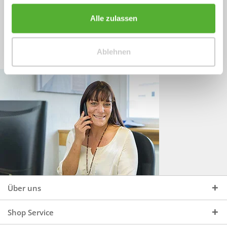
Sprechen Sie uns an, unter:
Wir beraten Sie gerne:
Alle zulassen
Mo - Do, 09:00 - 16:00 Uhr
+49 (0)4244 965 34 04
und Fr, 09:00 - 13:00 Uhr
Ablehnen
vertrieb@topdoors.de
Über uns
Shop Service