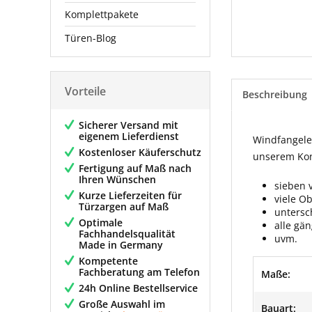
Komplettpakete
Türen-Blog
Vorteile
Beschreibung
Sicherer Versand mit
eigenem Lieferdienst
Windfangelem
Kostenloser Käuferschutz
unserem Konf
Fertigung auf Maß nach
Ihren Wünschen
sieben 
Kurze Lieferzeiten für
viele O
Türzargen auf Maß
untersc
Optimale
alle gä
Fachhandelsqualität
uvm.
Made in Germany
Kompetente
Fachberatung am Telefon
Maße:
24h Online Bestellservice
Große Auswahl im
Bauart: