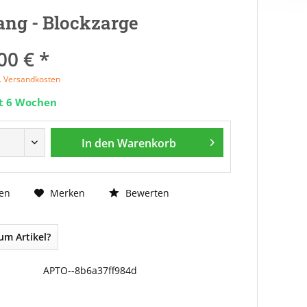
ng - Blockzarge
00 € *
l. Versandkosten
it 6 Wochen
In den
Warenkorb
Bewerten
en
Merken
um Artikel?
APTO--8b6a37ff984d