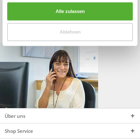
Sprechen Sie uns an, unter:
Wir beraten Sie gerne:
Alle zulassen
Mo - Do, 09:00 - 16:00 Uhr
+49 (0)4244 965 34 04
und Fr, 09:00 - 13:00 Uhr
Ablehnen
vertrieb@topdoors.de
Über uns
Shop Service