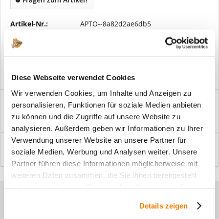
Artikel-Nr.:
APTO--8a82d2ae6db5
Vorteile
Kostenloser Versand ab € 2000,- Bestellwert
Versand mit eigener Spedition
Diese Webseite verwendet Cookies
Wir verwenden Cookies, um Inhalte und Anzeigen zu
Beschreibung
personalisieren, Funktionen für soziale Medien anbieten
Windfangelemente online am Bildschirm konfigurieren und
zu können und die Zugriffe auf unsere Website zu
einbaufertig bestellen. In wenigen...
mehr
analysieren. Außerdem geben wir Informationen zu Ihrer
Verwendung unserer Website an unsere Partner für
Bewertungen
0
soziale Medien, Werbung und Analysen weiter. Unsere
Bewertungen lesen, schreiben und diskutieren...
mehr
Partner führen diese Informationen möglicherweise mit
weiteren Daten zusammen, die Sie ihnen bereitgestellt
haben oder die sie im Rahmen Ihrer Nutzung der Dienste
Sie haben Fragen zu unseren
gesammelt haben.
Details zeigen
Produkten?