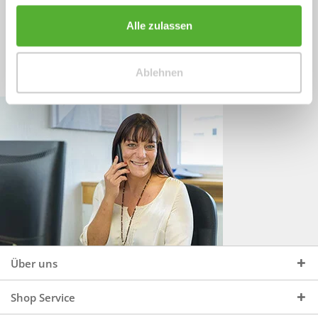
Sprechen Sie uns an, unter:
Wir beraten Sie gerne:
Alle zulassen
Mo - Do, 09:00 - 16:00 Uhr
+49 (0)4244 965 34 04
und Fr, 09:00 - 13:00 Uhr
Ablehnen
vertrieb@topdoors.de
Über uns
Shop Service