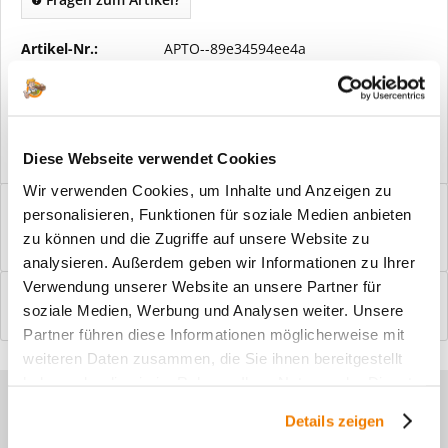
Artikel-Nr.:
APTO--89e34594ee4a
Vorteile
Kostenloser Versand ab € 2000,- Bestellwert
Versand mit eigener Spedition
Diese Webseite verwendet Cookies
Wir verwenden Cookies, um Inhalte und Anzeigen zu
Beschreibung
personalisieren, Funktionen für soziale Medien anbieten
Windfangelemente online am Bildschirm konfigurieren und
zu können und die Zugriffe auf unsere Website zu
einbaufertig bestellen. In wenigen...
mehr
analysieren. Außerdem geben wir Informationen zu Ihrer
Verwendung unserer Website an unsere Partner für
Bewertungen
0
soziale Medien, Werbung und Analysen weiter. Unsere
Bewertungen lesen, schreiben und diskutieren...
mehr
Partner führen diese Informationen möglicherweise mit
weiteren Daten zusammen, die Sie ihnen bereitgestellt
haben oder die sie im Rahmen Ihrer Nutzung der Dienste
Sie haben Fragen zu unseren
gesammelt haben.
Details zeigen
Produkten?