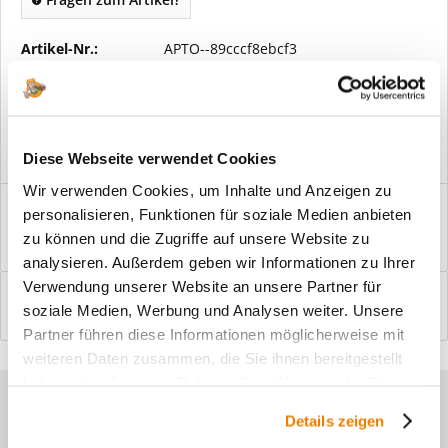
Artikel-Nr.:
APTO--89cccf8ebcf3
Vorteile
Kostenloser Versand ab € 2000,- Bestellwert
Versand mit eigener Spedition
Diese Webseite verwendet Cookies
Wir verwenden Cookies, um Inhalte und Anzeigen zu
Beschreibung
personalisieren, Funktionen für soziale Medien anbieten
Windfangelemente online am Bildschirm konfigurieren und
zu können und die Zugriffe auf unsere Website zu
einbaufertig bestellen. In wenigen...
mehr
analysieren. Außerdem geben wir Informationen zu Ihrer
Verwendung unserer Website an unsere Partner für
Bewertungen
0
soziale Medien, Werbung und Analysen weiter. Unsere
Bewertungen lesen, schreiben und diskutieren...
mehr
Partner führen diese Informationen möglicherweise mit
weiteren Daten zusammen, die Sie ihnen bereitgestellt
haben oder die sie im Rahmen Ihrer Nutzung der Dienste
Sie haben Fragen zu unseren
gesammelt haben.
Details zeigen
Produkten?