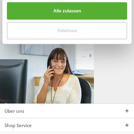
Sprechen Sie uns an, unter:
Wir beraten Sie gerne:
Alle zulassen
Mo - Do, 09:00 - 16:00 Uhr
+49 (0)4244 965 34 04
und Fr, 09:00 - 13:00 Uhr
Ablehnen
vertrieb@topdoors.de
Über uns
Shop Service