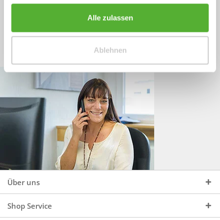
Sprechen Sie uns an, unter:
Wir beraten Sie gerne:
Alle zulassen
Mo - Do, 09:00 - 16:00 Uhr
+49 (0)4244 965 34 04
und Fr, 09:00 - 13:00 Uhr
Ablehnen
vertrieb@topdoors.de
Über uns
Shop Service