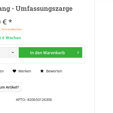
ang - Umfassungszarge
 € *
l. Versandkosten
it 6 Wochen
In den
Warenkorb
Bewerten
en
Merken
um Artikel?
APTO--820b50126306