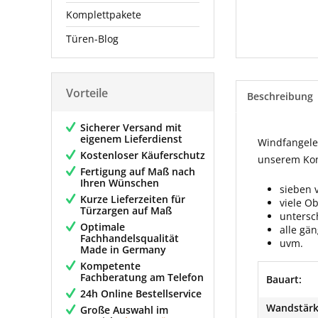
Komplettpakete
Türen-Blog
Vorteile
Beschreibung
Sicherer Versand mit
eigenem Lieferdienst
Windfangelem
Kostenloser Käuferschutz
unserem Konf
Fertigung auf Maß nach
Ihren Wünschen
sieben 
Kurze Lieferzeiten für
viele O
Türzargen auf Maß
untersc
Optimale
alle gä
Fachhandelsqualität
uvm.
Made in Germany
Kompetente
Fachberatung am Telefon
Bauart:
24h Online Bestellservice
Wandstärk
Große Auswahl im