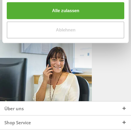
Sprechen Sie uns an, unter:
Wir beraten Sie gerne:
Alle zulassen
Mo - Do, 09:00 - 16:00 Uhr
+49 (0)4244 965 34 04
und Fr, 09:00 - 13:00 Uhr
Ablehnen
vertrieb@topdoors.de
Über uns
Shop Service