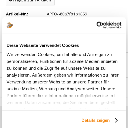
Artikel-Nr.:
APTO--80a7fb1b1859
Vorteile
Kostenloser Versand ab € 2000,- Bestellwert
Versand mit eigener Spedition
Diese Webseite verwendet Cookies
Wir verwenden Cookies, um Inhalte und Anzeigen zu
Beschreibung
personalisieren, Funktionen für soziale Medien anbieten
Windfangelemente online am Bildschirm konfigurieren und
zu können und die Zugriffe auf unsere Website zu
einbaufertig bestellen. In wenigen...
mehr
analysieren. Außerdem geben wir Informationen zu Ihrer
Verwendung unserer Website an unsere Partner für
Bewertungen
0
soziale Medien, Werbung und Analysen weiter. Unsere
Bewertungen lesen, schreiben und diskutieren...
mehr
Partner führen diese Informationen möglicherweise mit
weiteren Daten zusammen, die Sie ihnen bereitgestellt
haben oder die sie im Rahmen Ihrer Nutzung der Dienste
Sie haben Fragen zu unseren
gesammelt haben.
Details zeigen
Produkten?