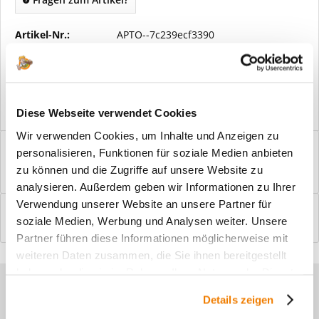
Artikel-Nr.:
APTO--7c239ecf3390
Vorteile
Kostenloser Versand ab € 2000,- Bestellwert
Versand mit eigener Spedition
Diese Webseite verwendet Cookies
Wir verwenden Cookies, um Inhalte und Anzeigen zu
Beschreibung
personalisieren, Funktionen für soziale Medien anbieten
Windfangelemente online am Bildschirm konfigurieren und
zu können und die Zugriffe auf unsere Website zu
einbaufertig bestellen. In wenigen...
mehr
analysieren. Außerdem geben wir Informationen zu Ihrer
Verwendung unserer Website an unsere Partner für
Bewertungen
0
soziale Medien, Werbung und Analysen weiter. Unsere
Bewertungen lesen, schreiben und diskutieren...
mehr
Partner führen diese Informationen möglicherweise mit
weiteren Daten zusammen, die Sie ihnen bereitgestellt
haben oder die sie im Rahmen Ihrer Nutzung der Dienste
Sie haben Fragen zu unseren
gesammelt haben.
Details zeigen
Produkten?