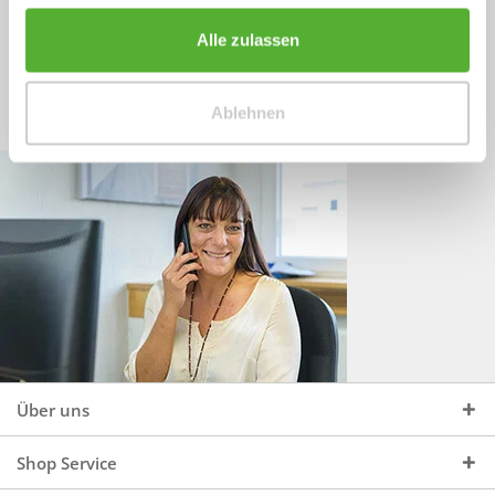
Sprechen Sie uns an, unter:
Wir beraten Sie gerne:
Alle zulassen
Mo - Do, 09:00 - 16:00 Uhr
+49 (0)4244 965 34 04
und Fr, 09:00 - 13:00 Uhr
Ablehnen
vertrieb@topdoors.de
Über uns
Shop Service