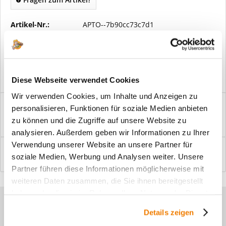
Artikel-Nr.:
APTO--7b90cc73c7d1
Vorteile
Kostenloser Versand ab € 2000,- Bestellwert
Versand mit eigener Spedition
Diese Webseite verwendet Cookies
Wir verwenden Cookies, um Inhalte und Anzeigen zu
Beschreibung
personalisieren, Funktionen für soziale Medien anbieten
Windfangelemente online am Bildschirm konfigurieren und
zu können und die Zugriffe auf unsere Website zu
einbaufertig bestellen. In wenigen...
mehr
analysieren. Außerdem geben wir Informationen zu Ihrer
Verwendung unserer Website an unsere Partner für
Bewertungen
0
soziale Medien, Werbung und Analysen weiter. Unsere
Bewertungen lesen, schreiben und diskutieren...
mehr
Partner führen diese Informationen möglicherweise mit
weiteren Daten zusammen, die Sie ihnen bereitgestellt
haben oder die sie im Rahmen Ihrer Nutzung der Dienste
Sie haben Fragen zu unseren
gesammelt haben.
Details zeigen
Produkten?