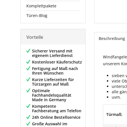
Komplettpakete
Türen-Blog
Vorteile
Beschreibung
Sicherer Versand mit
eigenem Lieferdienst
Windfangelem
Kostenloser Käuferschutz
unserem Konf
Fertigung auf Maß nach
Ihren Wünschen
sieben 
Kurze Lieferzeiten für
viele O
Türzargen auf Maß
untersc
Optimale
alle gä
Fachhandelsqualität
uvm.
Made in Germany
Kompetente
Fachberatung am Telefon
Türmaß:
24h Online Bestellservice
Große Auswahl im