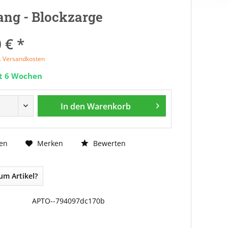
ng - Blockzarge
 € *
l. Versandkosten
it 6 Wochen
In den
Warenkorb
Bewerten
en
Merken
um Artikel?
APTO--794097dc170b