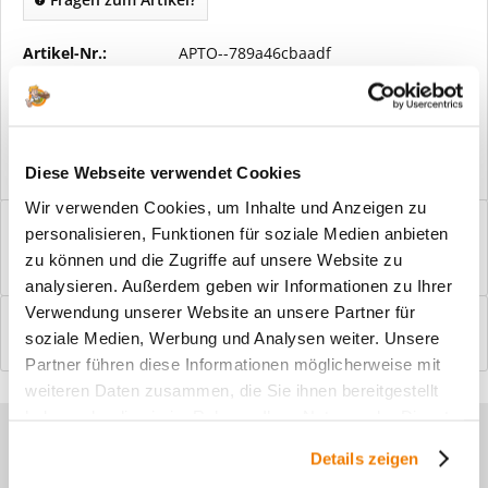
Artikel-Nr.:
APTO--789a46cbaadf
Vorteile
Kostenloser Versand ab € 2000,- Bestellwert
Versand mit eigener Spedition
Diese Webseite verwendet Cookies
Wir verwenden Cookies, um Inhalte und Anzeigen zu
Beschreibung
personalisieren, Funktionen für soziale Medien anbieten
Windfangelemente online am Bildschirm konfigurieren und
zu können und die Zugriffe auf unsere Website zu
einbaufertig bestellen. In wenigen...
mehr
analysieren. Außerdem geben wir Informationen zu Ihrer
Verwendung unserer Website an unsere Partner für
Bewertungen
0
soziale Medien, Werbung und Analysen weiter. Unsere
Bewertungen lesen, schreiben und diskutieren...
mehr
Partner führen diese Informationen möglicherweise mit
weiteren Daten zusammen, die Sie ihnen bereitgestellt
haben oder die sie im Rahmen Ihrer Nutzung der Dienste
Sie haben Fragen zu unseren
gesammelt haben.
Details zeigen
Produkten?