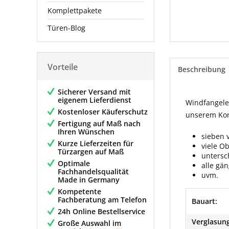
Komplettpakete
Türen-Blog
Vorteile
Beschreibung
Sicherer Versand mit
eigenem Lieferdienst
Windfangelem
Kostenloser Käuferschutz
unserem Konf
Fertigung auf Maß nach
Ihren Wünschen
sieben 
Kurze Lieferzeiten für
viele O
Türzargen auf Maß
untersc
Optimale
alle gä
Fachhandelsqualität
uvm.
Made in Germany
Kompetente
Fachberatung am Telefon
Bauart:
24h Online Bestellservice
Verglasung
Große Auswahl im