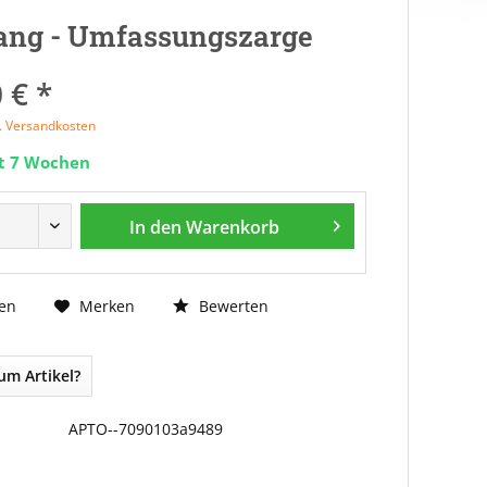
ang - Umfassungszarge
 € *
l. Versandkosten
it 7 Wochen
In den
Warenkorb
Bewerten
en
Merken
um Artikel?
APTO--7090103a9489