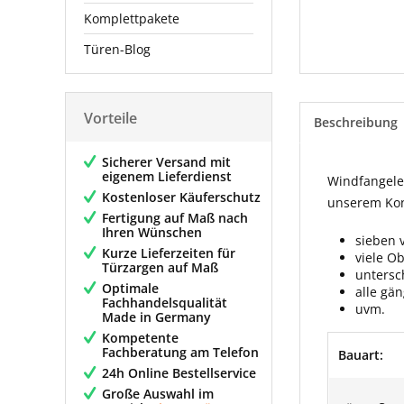
Komplettpakete
Türen-Blog
Vorteile
Beschreibung
Sicherer Versand mit
eigenem Lieferdienst
Windfangelem
Kostenloser Käuferschutz
unserem Konf
Fertigung auf Maß nach
Ihren Wünschen
sieben 
Kurze Lieferzeiten für
viele O
Türzargen auf Maß
untersc
Optimale
alle gä
Fachhandelsqualität
uvm.
Made in Germany
Kompetente
Fachberatung am Telefon
Bauart:
24h Online Bestellservice
Große Auswahl im