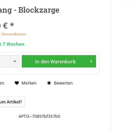
ng - Blockzarge
 € *
l. Versandkosten
it 7 Wochen
In den
Warenkorb
Bewerten
en
Merken
um Artikel?
APTO--70897bf357b0