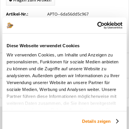
Artikel-Nr.:
APTO--6da56dd5c967
Vorteile
Kostenloser Versand ab € 2000,- Bestellwert
Versand mit eigener Spedition
Diese Webseite verwendet Cookies
Wir verwenden Cookies, um Inhalte und Anzeigen zu
Beschreibung
personalisieren, Funktionen für soziale Medien anbieten
Windfangelemente online am Bildschirm konfigurieren und
zu können und die Zugriffe auf unsere Website zu
einbaufertig bestellen. In wenigen...
mehr
analysieren. Außerdem geben wir Informationen zu Ihrer
Verwendung unserer Website an unsere Partner für
Bewertungen
0
soziale Medien, Werbung und Analysen weiter. Unsere
Bewertungen lesen, schreiben und diskutieren...
mehr
Partner führen diese Informationen möglicherweise mit
weiteren Daten zusammen, die Sie ihnen bereitgestellt
haben oder die sie im Rahmen Ihrer Nutzung der Dienste
Sie haben Fragen zu unseren
gesammelt haben.
Details zeigen
Produkten?