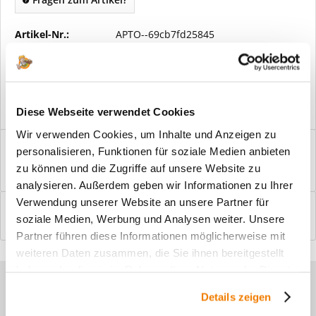
Artikel-Nr.:
APTO--69cb7fd25845
Vorteile
Kostenloser Versand ab € 2000,- Bestellwert
Versand mit eigener Spedition
Diese Webseite verwendet Cookies
Wir verwenden Cookies, um Inhalte und Anzeigen zu
Beschreibung
personalisieren, Funktionen für soziale Medien anbieten
Windfangelemente online am Bildschirm konfigurieren und
zu können und die Zugriffe auf unsere Website zu
einbaufertig bestellen. In wenigen...
mehr
analysieren. Außerdem geben wir Informationen zu Ihrer
Verwendung unserer Website an unsere Partner für
Bewertungen
0
soziale Medien, Werbung und Analysen weiter. Unsere
Bewertungen lesen, schreiben und diskutieren...
mehr
Partner führen diese Informationen möglicherweise mit
weiteren Daten zusammen, die Sie ihnen bereitgestellt
haben oder die sie im Rahmen Ihrer Nutzung der Dienste
Sie haben Fragen zu unseren
gesammelt haben.
Details zeigen
Produkten?