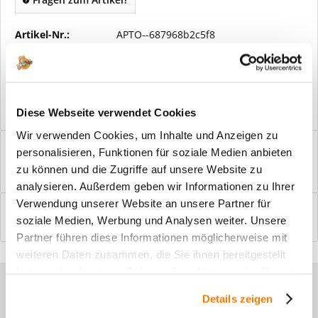
Artikel-Nr.:
APTO--687968b2c5f8
Vorteile
Kostenloser Versand ab € 2000,- Bestellwert
Versand mit eigener Spedition
Diese Webseite verwendet Cookies
Wir verwenden Cookies, um Inhalte und Anzeigen zu
Beschreibung
personalisieren, Funktionen für soziale Medien anbieten
Windfangelemente online am Bildschirm konfigurieren und
zu können und die Zugriffe auf unsere Website zu
einbaufertig bestellen. In wenigen...
mehr
analysieren. Außerdem geben wir Informationen zu Ihrer
Verwendung unserer Website an unsere Partner für
Bewertungen
0
soziale Medien, Werbung und Analysen weiter. Unsere
Bewertungen lesen, schreiben und diskutieren...
mehr
Partner führen diese Informationen möglicherweise mit
weiteren Daten zusammen, die Sie ihnen bereitgestellt
haben oder die sie im Rahmen Ihrer Nutzung der Dienste
Sie haben Fragen zu unseren
gesammelt haben.
Details zeigen
Produkten?