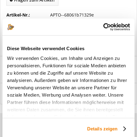
Artikel-Nr.:
APTO--68061b71329e
Vorteile
Kostenloser Versand ab € 2000,- Bestellwert
Versand mit eigener Spedition
Diese Webseite verwendet Cookies
Wir verwenden Cookies, um Inhalte und Anzeigen zu
Beschreibung
personalisieren, Funktionen für soziale Medien anbieten
Windfangelemente online am Bildschirm konfigurieren und
zu können und die Zugriffe auf unsere Website zu
einbaufertig bestellen. In wenigen...
mehr
analysieren. Außerdem geben wir Informationen zu Ihrer
Verwendung unserer Website an unsere Partner für
Bewertungen
0
soziale Medien, Werbung und Analysen weiter. Unsere
Bewertungen lesen, schreiben und diskutieren...
mehr
Partner führen diese Informationen möglicherweise mit
weiteren Daten zusammen, die Sie ihnen bereitgestellt
haben oder die sie im Rahmen Ihrer Nutzung der Dienste
Sie haben Fragen zu unseren
gesammelt haben.
Details zeigen
Produkten?