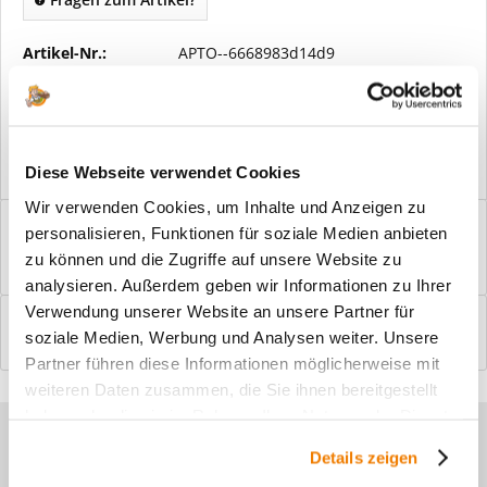
Artikel-Nr.:
APTO--6668983d14d9
Vorteile
Kostenloser Versand ab € 2000,- Bestellwert
Versand mit eigener Spedition
Diese Webseite verwendet Cookies
Wir verwenden Cookies, um Inhalte und Anzeigen zu
Beschreibung
personalisieren, Funktionen für soziale Medien anbieten
Windfangelemente online am Bildschirm konfigurieren und
zu können und die Zugriffe auf unsere Website zu
einbaufertig bestellen. In wenigen...
mehr
analysieren. Außerdem geben wir Informationen zu Ihrer
Verwendung unserer Website an unsere Partner für
Bewertungen
0
soziale Medien, Werbung und Analysen weiter. Unsere
Bewertungen lesen, schreiben und diskutieren...
mehr
Partner führen diese Informationen möglicherweise mit
weiteren Daten zusammen, die Sie ihnen bereitgestellt
haben oder die sie im Rahmen Ihrer Nutzung der Dienste
Sie haben Fragen zu unseren
gesammelt haben.
Details zeigen
Produkten?