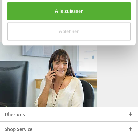
Sprechen Sie uns an, unter:
Wir beraten Sie gerne:
Alle zulassen
Mo - Do, 09:00 - 16:00 Uhr
+49 (0)4244 965 34 04
und Fr, 09:00 - 13:00 Uhr
Ablehnen
vertrieb@topdoors.de
Über uns
Shop Service