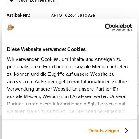
Artikel-Nr.:
APTO--62c015aad82e
Vorteile
Kostenloser Versand ab € 2000,- Bestellwert
Versand mit eigener Spedition
Diese Webseite verwendet Cookies
Wir verwenden Cookies, um Inhalte und Anzeigen zu
Beschreibung
personalisieren, Funktionen für soziale Medien anbieten
Windfangelemente online am Bildschirm konfigurieren und
zu können und die Zugriffe auf unsere Website zu
einbaufertig bestellen. In wenigen...
mehr
analysieren. Außerdem geben wir Informationen zu Ihrer
Verwendung unserer Website an unsere Partner für
Bewertungen
0
soziale Medien, Werbung und Analysen weiter. Unsere
Bewertungen lesen, schreiben und diskutieren...
mehr
Partner führen diese Informationen möglicherweise mit
weiteren Daten zusammen, die Sie ihnen bereitgestellt
haben oder die sie im Rahmen Ihrer Nutzung der Dienste
Sie haben Fragen zu unseren
gesammelt haben.
Details zeigen
Produkten?