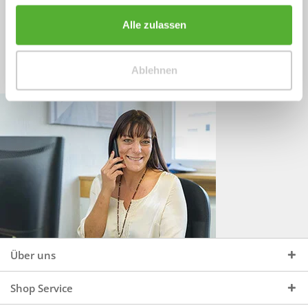
Sprechen Sie uns an, unter:
Wir beraten Sie gerne:
Alle zulassen
Mo - Do, 09:00 - 16:00 Uhr
+49 (0)4244 965 34 04
und Fr, 09:00 - 13:00 Uhr
Ablehnen
vertrieb@topdoors.de
Über uns
Shop Service