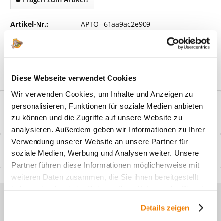
Artikel-Nr.:
APTO--61aa9ac2e909
Vorteile
Kostenloser Versand ab € 2000,- Bestellwert
Versand mit eigener Spedition
Diese Webseite verwendet Cookies
Wir verwenden Cookies, um Inhalte und Anzeigen zu
Beschreibung
personalisieren, Funktionen für soziale Medien anbieten
Windfangelemente online am Bildschirm konfigurieren und
zu können und die Zugriffe auf unsere Website zu
einbaufertig bestellen. In wenigen...
mehr
analysieren. Außerdem geben wir Informationen zu Ihrer
Verwendung unserer Website an unsere Partner für
Bewertungen
0
soziale Medien, Werbung und Analysen weiter. Unsere
Bewertungen lesen, schreiben und diskutieren...
mehr
Partner führen diese Informationen möglicherweise mit
weiteren Daten zusammen, die Sie ihnen bereitgestellt
haben oder die sie im Rahmen Ihrer Nutzung der Dienste
Sie haben Fragen zu unseren
gesammelt haben.
Details zeigen
Produkten?