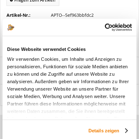
Artikel-Nr.:
APTO--5ef963bbfdc2
Vorteile
Kostenloser Versand ab € 2000,- Bestellwert
Versand mit eigener Spedition
Diese Webseite verwendet Cookies
Wir verwenden Cookies, um Inhalte und Anzeigen zu
Beschreibung
personalisieren, Funktionen für soziale Medien anbieten
Windfangelemente online am Bildschirm konfigurieren und
zu können und die Zugriffe auf unsere Website zu
einbaufertig bestellen. In wenigen...
mehr
analysieren. Außerdem geben wir Informationen zu Ihrer
Verwendung unserer Website an unsere Partner für
Bewertungen
0
soziale Medien, Werbung und Analysen weiter. Unsere
Bewertungen lesen, schreiben und diskutieren...
mehr
Partner führen diese Informationen möglicherweise mit
weiteren Daten zusammen, die Sie ihnen bereitgestellt
haben oder die sie im Rahmen Ihrer Nutzung der Dienste
Sie haben Fragen zu unseren
gesammelt haben.
Details zeigen
Produkten?