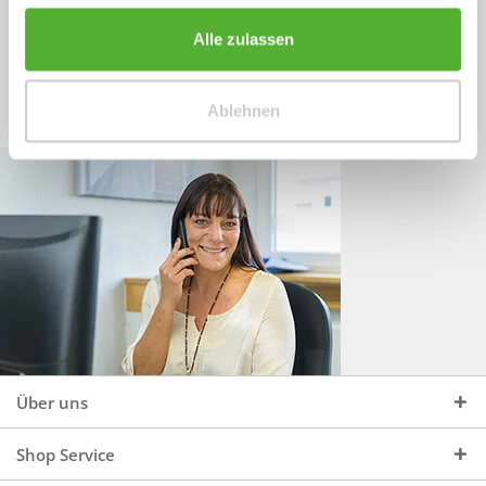
Sprechen Sie uns an, unter:
Wir beraten Sie gerne:
Alle zulassen
Mo - Do, 09:00 - 16:00 Uhr
+49 (0)4244 965 34 04
und Fr, 09:00 - 13:00 Uhr
Ablehnen
vertrieb@topdoors.de
Über uns
Shop Service