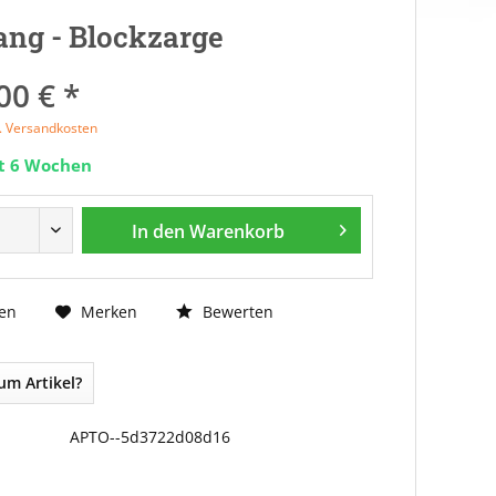
ng - Blockzarge
00 € *
l. Versandkosten
it 6 Wochen
In den
Warenkorb
Bewerten
en
Merken
um Artikel?
APTO--5d3722d08d16