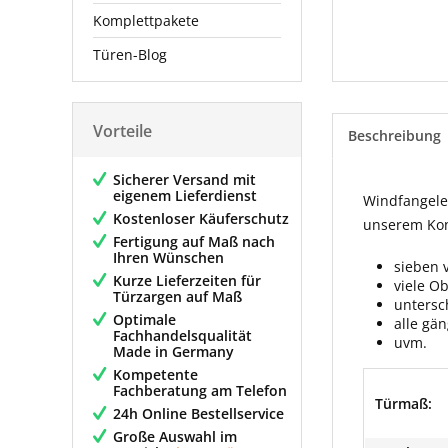
Komplettpakete
Türen-Blog
Vorteile
Beschreibung
Sicherer Versand mit
eigenem Lieferdienst
Windfangelem
Kostenloser Käuferschutz
unserem Konf
Fertigung auf Maß nach
Ihren Wünschen
sieben 
Kurze Lieferzeiten für
viele O
Türzargen auf Maß
untersc
Optimale
alle gä
Fachhandelsqualität
uvm.
Made in Germany
Kompetente
Fachberatung am Telefon
Türmaß:
24h Online Bestellservice
Große Auswahl im