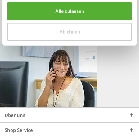
Sprechen Sie uns an, unter:
Wir beraten Sie gerne:
Alle zulassen
Mo - Do, 09:00 - 16:00 Uhr
+49 (0)4244 965 34 04
und Fr, 09:00 - 13:00 Uhr
Ablehnen
vertrieb@topdoors.de
Über uns
Shop Service