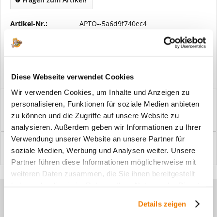
Artikel-Nr.:
APTO--5a6d9f740ec4
Vorteile
Kostenloser Versand ab € 2000,- Bestellwert
Versand mit eigener Spedition
Diese Webseite verwendet Cookies
Wir verwenden Cookies, um Inhalte und Anzeigen zu
Beschreibung
personalisieren, Funktionen für soziale Medien anbieten
Windfangelemente online am Bildschirm konfigurieren und
zu können und die Zugriffe auf unsere Website zu
einbaufertig bestellen. In wenigen...
mehr
analysieren. Außerdem geben wir Informationen zu Ihrer
Verwendung unserer Website an unsere Partner für
Bewertungen
0
soziale Medien, Werbung und Analysen weiter. Unsere
Bewertungen lesen, schreiben und diskutieren...
mehr
Partner führen diese Informationen möglicherweise mit
weiteren Daten zusammen, die Sie ihnen bereitgestellt
haben oder die sie im Rahmen Ihrer Nutzung der Dienste
Sie haben Fragen zu unseren
gesammelt haben.
Details zeigen
Produkten?