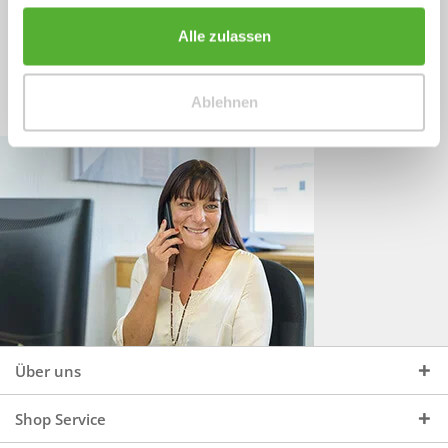
Sprechen Sie uns an, unter:
Wir beraten Sie gerne:
Alle zulassen
Mo - Do, 09:00 - 16:00 Uhr
+49 (0)4244 965 34 04
und Fr, 09:00 - 13:00 Uhr
Ablehnen
vertrieb@topdoors.de
Über uns
Shop Service