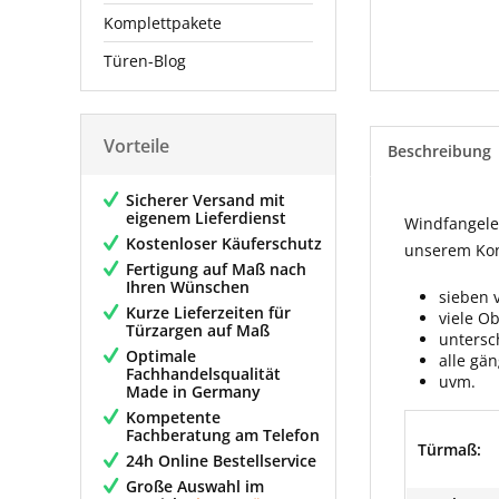
Komplettpakete
Türen-Blog
Vorteile
Beschreibung
Sicherer Versand mit
eigenem Lieferdienst
Windfangelem
Kostenloser Käuferschutz
unserem Konf
Fertigung auf Maß nach
Ihren Wünschen
sieben 
Kurze Lieferzeiten für
viele O
Türzargen auf Maß
untersc
Optimale
alle gä
Fachhandelsqualität
uvm.
Made in Germany
Kompetente
Fachberatung am Telefon
Türmaß:
24h Online Bestellservice
Große Auswahl im