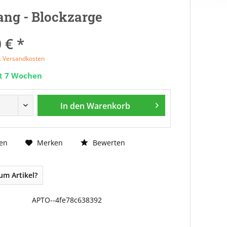
ng - Blockzarge
 € *
l. Versandkosten
it 7 Wochen
In den
Warenkorb
Bewerten
en
Merken
um Artikel?
APTO--4fe78c638392