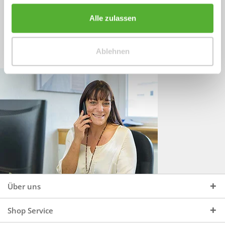
Sprechen Sie uns an, unter:
Wir beraten Sie gerne:
Alle zulassen
Mo - Do, 09:00 - 16:00 Uhr
+49 (0)4244 965 34 04
und Fr, 09:00 - 13:00 Uhr
Ablehnen
vertrieb@topdoors.de
Über uns
Shop Service