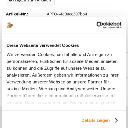
Artikel-Nr.:
APTO--4e9acc307ba4
Vorteile
Kostenloser Versand ab € 2000,- Bestellwert
Versand mit eigener Spedition
Diese Webseite verwendet Cookies
Wir verwenden Cookies, um Inhalte und Anzeigen zu
Beschreibung
personalisieren, Funktionen für soziale Medien anbieten
Windfangelemente online am Bildschirm konfigurieren und
zu können und die Zugriffe auf unsere Website zu
einbaufertig bestellen. In wenigen...
mehr
analysieren. Außerdem geben wir Informationen zu Ihrer
Verwendung unserer Website an unsere Partner für
Bewertungen
0
soziale Medien, Werbung und Analysen weiter. Unsere
Bewertungen lesen, schreiben und diskutieren...
mehr
Partner führen diese Informationen möglicherweise mit
weiteren Daten zusammen, die Sie ihnen bereitgestellt
haben oder die sie im Rahmen Ihrer Nutzung der Dienste
Sie haben Fragen zu unseren
gesammelt haben.
Details zeigen
Produkten?