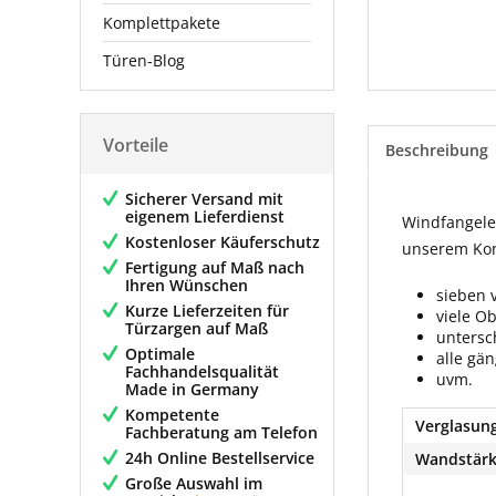
Komplettpakete
Türen-Blog
Vorteile
Beschreibung
Sicherer Versand mit
eigenem Lieferdienst
Windfangelem
Kostenloser Käuferschutz
unserem Konf
Fertigung auf Maß nach
Ihren Wünschen
sieben 
Kurze Lieferzeiten für
viele O
Türzargen auf Maß
untersc
Optimale
alle gä
Fachhandelsqualität
uvm.
Made in Germany
Kompetente
Verglasung
Fachberatung am Telefon
24h Online Bestellservice
Wandstärk
Große Auswahl im