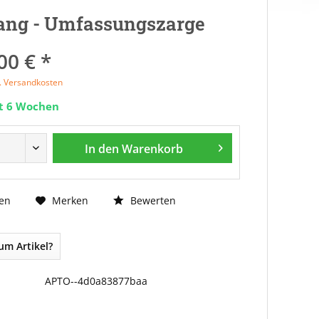
ang - Umfassungszarge
00 € *
l. Versandkosten
it 6 Wochen
In den
Warenkorb
Bewerten
en
Merken
um Artikel?
APTO--4d0a83877baa