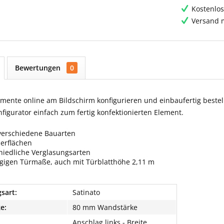
Kostenlos
Versand m
Bewertungen
0
ente online am Bildschirm konfigurieren und einbaufertig bestell
igurator einfach zum fertig konfektionierten Element.
verschiedene Bauarten
berflächen
hiedliche Verglasungsarten
ngigen Türmaße, auch mit Türblatthöhe 2,11 m
sart:
Satinato
e:
80 mm Wandstärke
Anschlag links - Breite