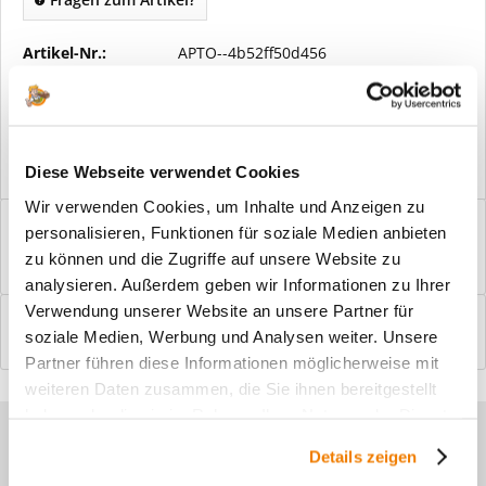
Artikel-Nr.:
APTO--4b52ff50d456
Vorteile
Kostenloser Versand ab € 2000,- Bestellwert
Versand mit eigener Spedition
Diese Webseite verwendet Cookies
Wir verwenden Cookies, um Inhalte und Anzeigen zu
Beschreibung
personalisieren, Funktionen für soziale Medien anbieten
Windfangelemente online am Bildschirm konfigurieren und
zu können und die Zugriffe auf unsere Website zu
einbaufertig bestellen. In wenigen...
mehr
analysieren. Außerdem geben wir Informationen zu Ihrer
Verwendung unserer Website an unsere Partner für
Bewertungen
0
soziale Medien, Werbung und Analysen weiter. Unsere
Bewertungen lesen, schreiben und diskutieren...
mehr
Partner führen diese Informationen möglicherweise mit
weiteren Daten zusammen, die Sie ihnen bereitgestellt
haben oder die sie im Rahmen Ihrer Nutzung der Dienste
Sie haben Fragen zu unseren
gesammelt haben.
Details zeigen
Produkten?