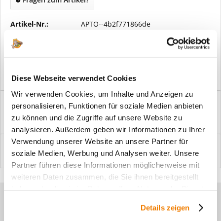
Artikel-Nr.:
APTO--4b2f771866de
Vorteile
Kostenloser Versand ab € 2000,- Bestellwert
Versand mit eigener Spedition
Diese Webseite verwendet Cookies
Wir verwenden Cookies, um Inhalte und Anzeigen zu
Beschreibung
personalisieren, Funktionen für soziale Medien anbieten
Windfangelemente online am Bildschirm konfigurieren und
zu können und die Zugriffe auf unsere Website zu
einbaufertig bestellen. In wenigen...
mehr
analysieren. Außerdem geben wir Informationen zu Ihrer
Verwendung unserer Website an unsere Partner für
Bewertungen
0
soziale Medien, Werbung und Analysen weiter. Unsere
Bewertungen lesen, schreiben und diskutieren...
mehr
Partner führen diese Informationen möglicherweise mit
weiteren Daten zusammen, die Sie ihnen bereitgestellt
haben oder die sie im Rahmen Ihrer Nutzung der Dienste
Sie haben Fragen zu unseren
gesammelt haben.
Details zeigen
Produkten?