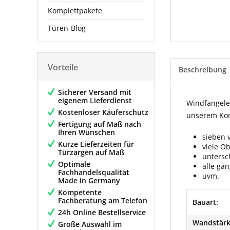
Komplettpakete
Türen-Blog
Vorteile
Beschreibung
Sicherer Versand mit
eigenem Lieferdienst
Windfangelem
Kostenloser Käuferschutz
unserem Konf
Fertigung auf Maß nach
Ihren Wünschen
sieben 
Kurze Lieferzeiten für
viele O
Türzargen auf Maß
untersc
Optimale
alle gä
Fachhandelsqualität
uvm.
Made in Germany
Kompetente
Fachberatung am Telefon
Bauart:
24h Online Bestellservice
Wandstärk
Große Auswahl im