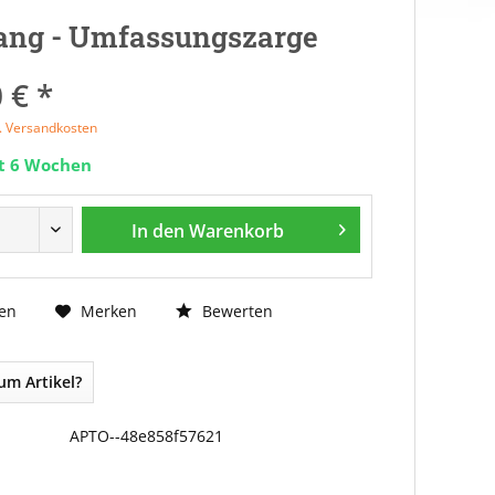
ang - Umfassungszarge
 € *
l. Versandkosten
it 6 Wochen
In den
Warenkorb
Bewerten
en
Merken
um Artikel?
APTO--48e858f57621