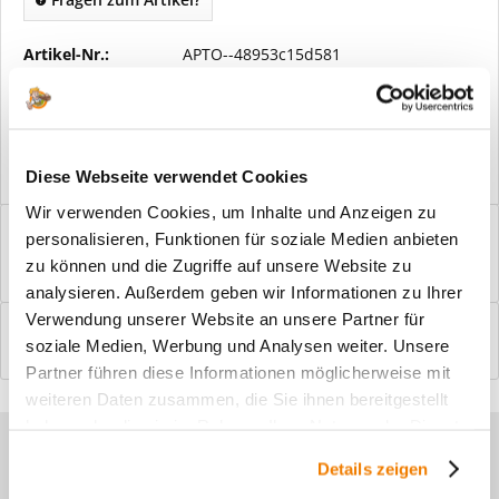
Artikel-Nr.:
APTO--48953c15d581
Vorteile
Kostenloser Versand ab € 2000,- Bestellwert
Versand mit eigener Spedition
Diese Webseite verwendet Cookies
Wir verwenden Cookies, um Inhalte und Anzeigen zu
Beschreibung
personalisieren, Funktionen für soziale Medien anbieten
Windfangelemente online am Bildschirm konfigurieren und
zu können und die Zugriffe auf unsere Website zu
einbaufertig bestellen. In wenigen...
mehr
analysieren. Außerdem geben wir Informationen zu Ihrer
Verwendung unserer Website an unsere Partner für
Bewertungen
0
soziale Medien, Werbung und Analysen weiter. Unsere
Bewertungen lesen, schreiben und diskutieren...
mehr
Partner führen diese Informationen möglicherweise mit
weiteren Daten zusammen, die Sie ihnen bereitgestellt
haben oder die sie im Rahmen Ihrer Nutzung der Dienste
Sie haben Fragen zu unseren
gesammelt haben.
Details zeigen
Produkten?