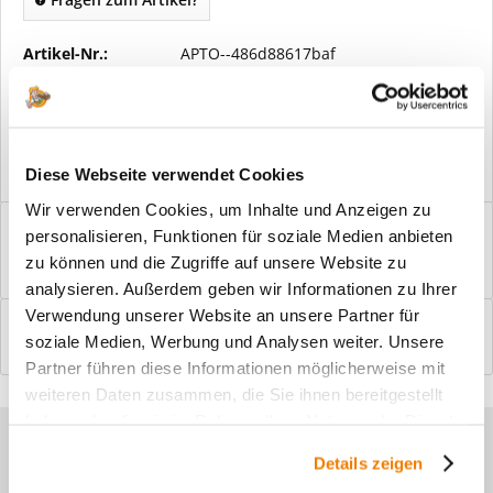
Artikel-Nr.:
APTO--486d88617baf
Vorteile
Kostenloser Versand ab € 2000,- Bestellwert
Versand mit eigener Spedition
Diese Webseite verwendet Cookies
Wir verwenden Cookies, um Inhalte und Anzeigen zu
Beschreibung
personalisieren, Funktionen für soziale Medien anbieten
Windfangelemente online am Bildschirm konfigurieren und
zu können und die Zugriffe auf unsere Website zu
einbaufertig bestellen. In wenigen...
mehr
analysieren. Außerdem geben wir Informationen zu Ihrer
Verwendung unserer Website an unsere Partner für
Bewertungen
0
soziale Medien, Werbung und Analysen weiter. Unsere
Bewertungen lesen, schreiben und diskutieren...
mehr
Partner führen diese Informationen möglicherweise mit
weiteren Daten zusammen, die Sie ihnen bereitgestellt
haben oder die sie im Rahmen Ihrer Nutzung der Dienste
Sie haben Fragen zu unseren
gesammelt haben.
Details zeigen
Produkten?