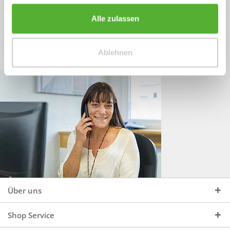
Sprechen Sie uns an, unter:
Wir beraten Sie gerne:
Alle zulassen
Mo - Do, 09:00 - 16:00 Uhr
+49 (0)4244 965 34 04
und Fr, 09:00 - 13:00 Uhr
Ablehnen
vertrieb@topdoors.de
Über uns
Shop Service