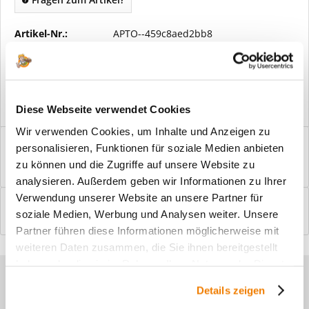
Artikel-Nr.:
APTO--459c8aed2bb8
Vorteile
Kostenloser Versand ab € 2000,- Bestellwert
Versand mit eigener Spedition
Diese Webseite verwendet Cookies
Wir verwenden Cookies, um Inhalte und Anzeigen zu
Beschreibung
personalisieren, Funktionen für soziale Medien anbieten
Windfangelemente online am Bildschirm konfigurieren und
zu können und die Zugriffe auf unsere Website zu
einbaufertig bestellen. In wenigen...
mehr
analysieren. Außerdem geben wir Informationen zu Ihrer
Verwendung unserer Website an unsere Partner für
Bewertungen
0
soziale Medien, Werbung und Analysen weiter. Unsere
Bewertungen lesen, schreiben und diskutieren...
mehr
Partner führen diese Informationen möglicherweise mit
weiteren Daten zusammen, die Sie ihnen bereitgestellt
haben oder die sie im Rahmen Ihrer Nutzung der Dienste
Sie haben Fragen zu unseren
gesammelt haben.
Details zeigen
Produkten?