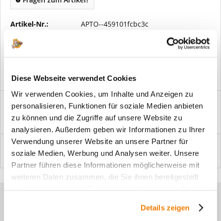
Artikel-Nr.:
APTO--459101fcbc3c
Vorteile
Kostenloser Versand ab € 2000,- Bestellwert
Versand mit eigener Spedition
Diese Webseite verwendet Cookies
Wir verwenden Cookies, um Inhalte und Anzeigen zu
Beschreibung
personalisieren, Funktionen für soziale Medien anbieten
Windfangelemente online am Bildschirm konfigurieren und
zu können und die Zugriffe auf unsere Website zu
einbaufertig bestellen. In wenigen...
mehr
analysieren. Außerdem geben wir Informationen zu Ihrer
Verwendung unserer Website an unsere Partner für
Bewertungen
0
soziale Medien, Werbung und Analysen weiter. Unsere
Bewertungen lesen, schreiben und diskutieren...
mehr
Partner führen diese Informationen möglicherweise mit
weiteren Daten zusammen, die Sie ihnen bereitgestellt
haben oder die sie im Rahmen Ihrer Nutzung der Dienste
Sie haben Fragen zu unseren
gesammelt haben.
Details zeigen
Produkten?