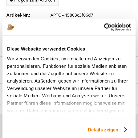
Artikel-Nr.:
APTO--45803c3f06d7
Vorteile
Kostenloser Versand ab € 2000,- Bestellwert
Versand mit eigener Spedition
Diese Webseite verwendet Cookies
Wir verwenden Cookies, um Inhalte und Anzeigen zu
Beschreibung
personalisieren, Funktionen für soziale Medien anbieten
Windfangelemente online am Bildschirm konfigurieren und
zu können und die Zugriffe auf unsere Website zu
einbaufertig bestellen. In wenigen...
mehr
analysieren. Außerdem geben wir Informationen zu Ihrer
Verwendung unserer Website an unsere Partner für
Bewertungen
0
soziale Medien, Werbung und Analysen weiter. Unsere
Bewertungen lesen, schreiben und diskutieren...
mehr
Partner führen diese Informationen möglicherweise mit
weiteren Daten zusammen, die Sie ihnen bereitgestellt
haben oder die sie im Rahmen Ihrer Nutzung der Dienste
Sie haben Fragen zu unseren
gesammelt haben.
Details zeigen
Produkten?