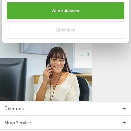
Sprechen Sie uns an, unter:
Wir beraten Sie gerne:
Alle zulassen
Mo - Do, 09:00 - 16:00 Uhr
+49 (0)4244 965 34 04
und Fr, 09:00 - 13:00 Uhr
Ablehnen
vertrieb@topdoors.de
Über uns
Shop Service