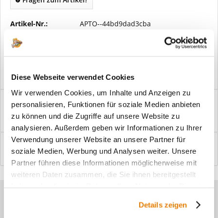
Artikel-Nr.:
APTO--44bd9dad3cba
Vorteile
Kostenloser Versand ab € 2000,- Bestellwert
Versand mit eigener Spedition
Diese Webseite verwendet Cookies
Wir verwenden Cookies, um Inhalte und Anzeigen zu
Beschreibung
personalisieren, Funktionen für soziale Medien anbieten
Windfangelemente online am Bildschirm konfigurieren und
zu können und die Zugriffe auf unsere Website zu
einbaufertig bestellen. In wenigen...
mehr
analysieren. Außerdem geben wir Informationen zu Ihrer
Verwendung unserer Website an unsere Partner für
Bewertungen
0
soziale Medien, Werbung und Analysen weiter. Unsere
Bewertungen lesen, schreiben und diskutieren...
mehr
Partner führen diese Informationen möglicherweise mit
weiteren Daten zusammen, die Sie ihnen bereitgestellt
haben oder die sie im Rahmen Ihrer Nutzung der Dienste
Sie haben Fragen zu unseren
gesammelt haben.
Details zeigen
Produkten?