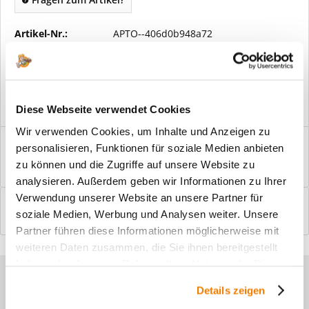
Artikel-Nr.:
APTO--406d0b948a72
Vorteile
Kostenloser Versand ab € 2000,- Bestellwert
Versand mit eigener Spedition
Diese Webseite verwendet Cookies
Wir verwenden Cookies, um Inhalte und Anzeigen zu
Beschreibung
personalisieren, Funktionen für soziale Medien anbieten
Windfangelemente online am Bildschirm konfigurieren und
zu können und die Zugriffe auf unsere Website zu
einbaufertig bestellen. In wenigen...
mehr
analysieren. Außerdem geben wir Informationen zu Ihrer
Verwendung unserer Website an unsere Partner für
Bewertungen
0
soziale Medien, Werbung und Analysen weiter. Unsere
Bewertungen lesen, schreiben und diskutieren...
mehr
Partner führen diese Informationen möglicherweise mit
weiteren Daten zusammen, die Sie ihnen bereitgestellt
haben oder die sie im Rahmen Ihrer Nutzung der Dienste
Sie haben Fragen zu unseren
gesammelt haben.
Details zeigen
Produkten?