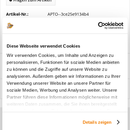
Artikel-Nr.:
APTO--3ce25e9134b4
Vorteile
Kostenloser Versand ab € 2000,- Bestellwert
Versand mit eigener Spedition
Diese Webseite verwendet Cookies
Wir verwenden Cookies, um Inhalte und Anzeigen zu
Beschreibung
personalisieren, Funktionen für soziale Medien anbieten
Windfangelemente online am Bildschirm konfigurieren und
zu können und die Zugriffe auf unsere Website zu
einbaufertig bestellen. In wenigen...
mehr
analysieren. Außerdem geben wir Informationen zu Ihrer
Verwendung unserer Website an unsere Partner für
Bewertungen
0
soziale Medien, Werbung und Analysen weiter. Unsere
Bewertungen lesen, schreiben und diskutieren...
mehr
Partner führen diese Informationen möglicherweise mit
weiteren Daten zusammen, die Sie ihnen bereitgestellt
haben oder die sie im Rahmen Ihrer Nutzung der Dienste
Sie haben Fragen zu unseren
gesammelt haben.
Details zeigen
Produkten?