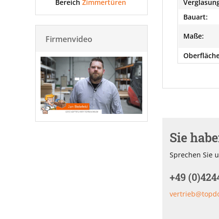
Bereich
Zimmertüren
Verglasung
Bauart:
Maße:
Firmenvideo
Oberfläche
Sie hab
Sprechen Sie u
+49 (0)424
vertrieb@topd