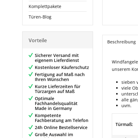
Komplettpakete
Türen-Blog
Vorteile
Beschreibung
Sicherer Versand mit
eigenem Lieferdienst
Windfangelem
Kostenloser Käuferschutz
unserem Konf
Fertigung auf Maß nach
Ihren Wünschen
sieben 
Kurze Lieferzeiten für
viele O
Türzargen auf Maß
untersc
Optimale
alle gä
Fachhandelsqualität
uvm.
Made in Germany
Kompetente
Fachberatung am Telefon
Türmaß:
24h Online Bestellservice
Große Auswahl im