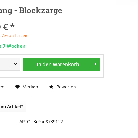
ng - Blockzarge
 € *
l. Versandkosten
it 7 Wochen
In den
Warenkorb
Bewerten
en
Merken
um Artikel?
APTO--3c9ae8789112