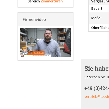
Bereich
Zimmertüren
Verglasung
Bauart:
Maße:
Firmenvideo
Oberfläche
Sie hab
Sprechen Sie u
+49 (0)424
vertrieb@topd