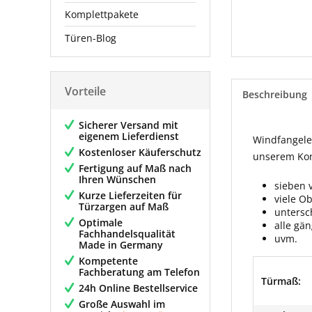
Komplettpakete
Türen-Blog
Vorteile
Beschreibung
Sicherer Versand mit
eigenem Lieferdienst
Windfangelem
Kostenloser Käuferschutz
unserem Konf
Fertigung auf Maß nach
Ihren Wünschen
sieben 
Kurze Lieferzeiten für
viele O
Türzargen auf Maß
untersc
Optimale
alle gä
Fachhandelsqualität
uvm.
Made in Germany
Kompetente
Fachberatung am Telefon
Türmaß:
24h Online Bestellservice
Große Auswahl im