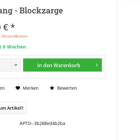
ng - Blockzarge
 € *
l. Versandkosten
it 6 Wochen
In den
Warenkorb
Bewerten
en
Merken
um Artikel?
APTO--3b288ed4b2ba