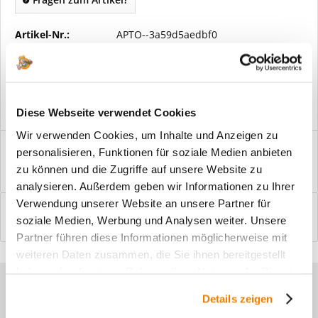
Artikel-Nr.:
APTO--3a59d5aedbf0
Vorteile
Kostenloser Versand ab € 2000,- Bestellwert
Versand mit eigener Spedition
Diese Webseite verwendet Cookies
Wir verwenden Cookies, um Inhalte und Anzeigen zu
Beschreibung
personalisieren, Funktionen für soziale Medien anbieten
Windfangelemente online am Bildschirm konfigurieren und
zu können und die Zugriffe auf unsere Website zu
einbaufertig bestellen. In wenigen...
mehr
analysieren. Außerdem geben wir Informationen zu Ihrer
Verwendung unserer Website an unsere Partner für
Bewertungen
0
soziale Medien, Werbung und Analysen weiter. Unsere
Bewertungen lesen, schreiben und diskutieren...
mehr
Partner führen diese Informationen möglicherweise mit
weiteren Daten zusammen, die Sie ihnen bereitgestellt
haben oder die sie im Rahmen Ihrer Nutzung der Dienste
Sie haben Fragen zu unseren
gesammelt haben.
Details zeigen
Produkten?