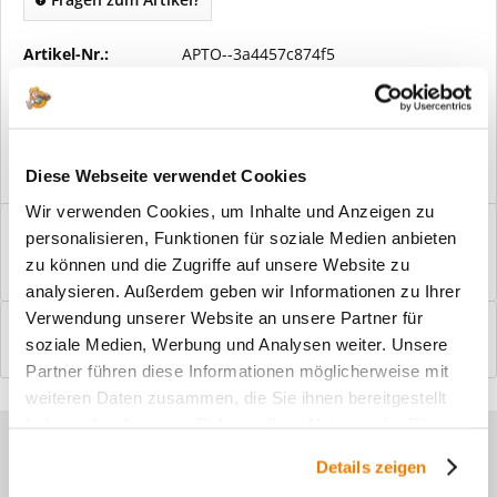
Artikel-Nr.:
APTO--3a4457c874f5
Vorteile
Kostenloser Versand ab € 2000,- Bestellwert
Versand mit eigener Spedition
Diese Webseite verwendet Cookies
Wir verwenden Cookies, um Inhalte und Anzeigen zu
Beschreibung
personalisieren, Funktionen für soziale Medien anbieten
Windfangelemente online am Bildschirm konfigurieren und
zu können und die Zugriffe auf unsere Website zu
einbaufertig bestellen. In wenigen...
mehr
analysieren. Außerdem geben wir Informationen zu Ihrer
Verwendung unserer Website an unsere Partner für
Bewertungen
0
soziale Medien, Werbung und Analysen weiter. Unsere
Bewertungen lesen, schreiben und diskutieren...
mehr
Partner führen diese Informationen möglicherweise mit
weiteren Daten zusammen, die Sie ihnen bereitgestellt
haben oder die sie im Rahmen Ihrer Nutzung der Dienste
Sie haben Fragen zu unseren
gesammelt haben.
Details zeigen
Produkten?