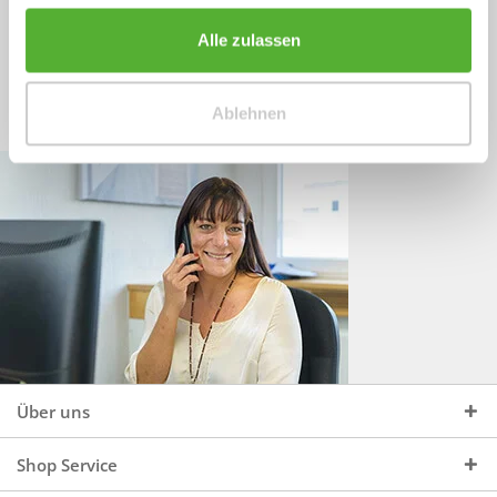
Sprechen Sie uns an, unter:
Wir beraten Sie gerne:
Alle zulassen
Mo - Do, 09:00 - 16:00 Uhr
+49 (0)4244 965 34 04
und Fr, 09:00 - 13:00 Uhr
Ablehnen
vertrieb@topdoors.de
Über uns
Shop Service