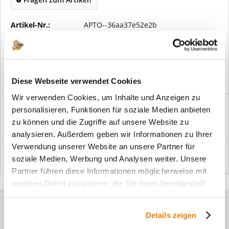
Artikel-Nr.:
APTO--36aa37e52e2b
Vorteile
Kostenloser Versand ab € 2000,- Bestellwert
Versand mit eigener Spedition
Diese Webseite verwendet Cookies
Wir verwenden Cookies, um Inhalte und Anzeigen zu
Beschreibung
personalisieren, Funktionen für soziale Medien anbieten
Windfangelemente online am Bildschirm konfigurieren und
zu können und die Zugriffe auf unsere Website zu
einbaufertig bestellen. In wenigen...
mehr
analysieren. Außerdem geben wir Informationen zu Ihrer
Verwendung unserer Website an unsere Partner für
Bewertungen
0
soziale Medien, Werbung und Analysen weiter. Unsere
Bewertungen lesen, schreiben und diskutieren...
mehr
Partner führen diese Informationen möglicherweise mit
weiteren Daten zusammen, die Sie ihnen bereitgestellt
haben oder die sie im Rahmen Ihrer Nutzung der Dienste
Sie haben Fragen zu unseren
gesammelt haben.
Details zeigen
Produkten?