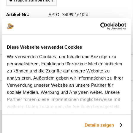
Artikel-Nr.:
APTO--34f99f1e10fd
Vorteile
Kostenloser Versand ab € 2000,- Bestellwert
Versand mit eigener Spedition
Diese Webseite verwendet Cookies
Wir verwenden Cookies, um Inhalte und Anzeigen zu
Beschreibung
personalisieren, Funktionen für soziale Medien anbieten
Windfangelemente online am Bildschirm konfigurieren und
zu können und die Zugriffe auf unsere Website zu
einbaufertig bestellen. In wenigen...
mehr
analysieren. Außerdem geben wir Informationen zu Ihrer
Verwendung unserer Website an unsere Partner für
Bewertungen
0
soziale Medien, Werbung und Analysen weiter. Unsere
Bewertungen lesen, schreiben und diskutieren...
mehr
Partner führen diese Informationen möglicherweise mit
weiteren Daten zusammen, die Sie ihnen bereitgestellt
haben oder die sie im Rahmen Ihrer Nutzung der Dienste
Sie haben Fragen zu unseren
gesammelt haben.
Details zeigen
Produkten?