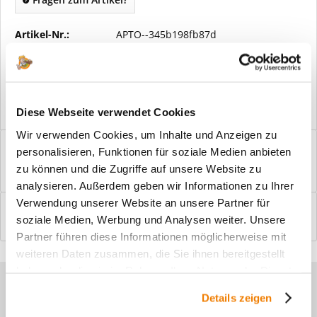
Artikel-Nr.:
APTO--345b198fb87d
Vorteile
Kostenloser Versand ab € 2000,- Bestellwert
Versand mit eigener Spedition
Diese Webseite verwendet Cookies
Wir verwenden Cookies, um Inhalte und Anzeigen zu
Beschreibung
personalisieren, Funktionen für soziale Medien anbieten
Windfangelemente online am Bildschirm konfigurieren und
zu können und die Zugriffe auf unsere Website zu
einbaufertig bestellen. In wenigen...
mehr
analysieren. Außerdem geben wir Informationen zu Ihrer
Verwendung unserer Website an unsere Partner für
Bewertungen
0
soziale Medien, Werbung und Analysen weiter. Unsere
Bewertungen lesen, schreiben und diskutieren...
mehr
Partner führen diese Informationen möglicherweise mit
weiteren Daten zusammen, die Sie ihnen bereitgestellt
haben oder die sie im Rahmen Ihrer Nutzung der Dienste
Sie haben Fragen zu unseren
gesammelt haben.
Details zeigen
Produkten?