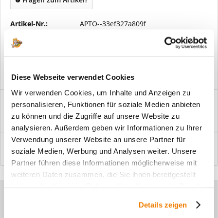
Artikel-Nr.:
APTO--33ef327a809f
Vorteile
Kostenloser Versand ab € 2000,- Bestellwert
Versand mit eigener Spedition
Diese Webseite verwendet Cookies
Wir verwenden Cookies, um Inhalte und Anzeigen zu
Beschreibung
personalisieren, Funktionen für soziale Medien anbieten
Windfangelemente online am Bildschirm konfigurieren und
zu können und die Zugriffe auf unsere Website zu
einbaufertig bestellen. In wenigen...
mehr
analysieren. Außerdem geben wir Informationen zu Ihrer
Verwendung unserer Website an unsere Partner für
Bewertungen
0
soziale Medien, Werbung und Analysen weiter. Unsere
Bewertungen lesen, schreiben und diskutieren...
mehr
Partner führen diese Informationen möglicherweise mit
weiteren Daten zusammen, die Sie ihnen bereitgestellt
haben oder die sie im Rahmen Ihrer Nutzung der Dienste
Sie haben Fragen zu unseren
gesammelt haben.
Details zeigen
Produkten?