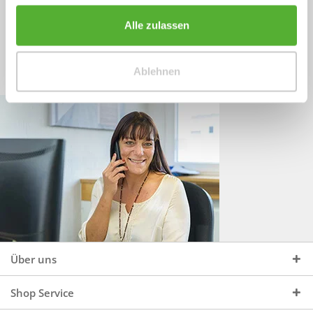
Sprechen Sie uns an, unter:
Wir beraten Sie gerne:
Alle zulassen
Mo - Do, 09:00 - 16:00 Uhr
+49 (0)4244 965 34 04
und Fr, 09:00 - 13:00 Uhr
Ablehnen
vertrieb@topdoors.de
Über uns
Shop Service