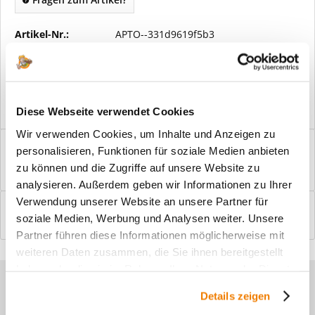
Artikel-Nr.:
APTO--331d9619f5b3
Vorteile
Kostenloser Versand ab € 2000,- Bestellwert
Versand mit eigener Spedition
Diese Webseite verwendet Cookies
Wir verwenden Cookies, um Inhalte und Anzeigen zu
Beschreibung
personalisieren, Funktionen für soziale Medien anbieten
Windfangelemente online am Bildschirm konfigurieren und
zu können und die Zugriffe auf unsere Website zu
einbaufertig bestellen. In wenigen...
mehr
analysieren. Außerdem geben wir Informationen zu Ihrer
Verwendung unserer Website an unsere Partner für
Bewertungen
0
soziale Medien, Werbung und Analysen weiter. Unsere
Bewertungen lesen, schreiben und diskutieren...
mehr
Partner führen diese Informationen möglicherweise mit
weiteren Daten zusammen, die Sie ihnen bereitgestellt
haben oder die sie im Rahmen Ihrer Nutzung der Dienste
Sie haben Fragen zu unseren
gesammelt haben.
Details zeigen
Produkten?