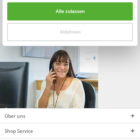
Sprechen Sie uns an, unter:
Wir beraten Sie gerne:
Alle zulassen
Mo - Do, 09:00 - 16:00 Uhr
+49 (0)4244 965 34 04
und Fr, 09:00 - 13:00 Uhr
Ablehnen
vertrieb@topdoors.de
Über uns
Shop Service