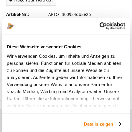
Artikel-Nr.:
APTO--300924db3e2b
Vorteile
Kostenloser Versand ab € 2000,- Bestellwert
Versand mit eigener Spedition
Diese Webseite verwendet Cookies
Wir verwenden Cookies, um Inhalte und Anzeigen zu
Beschreibung
personalisieren, Funktionen für soziale Medien anbieten
Windfangelemente online am Bildschirm konfigurieren und
zu können und die Zugriffe auf unsere Website zu
einbaufertig bestellen. In wenigen...
mehr
analysieren. Außerdem geben wir Informationen zu Ihrer
Verwendung unserer Website an unsere Partner für
Bewertungen
0
soziale Medien, Werbung und Analysen weiter. Unsere
Bewertungen lesen, schreiben und diskutieren...
mehr
Partner führen diese Informationen möglicherweise mit
weiteren Daten zusammen, die Sie ihnen bereitgestellt
haben oder die sie im Rahmen Ihrer Nutzung der Dienste
Sie haben Fragen zu unseren
gesammelt haben.
Details zeigen
Produkten?