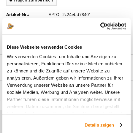
Artikel-Nr.:
APTO--2c24ebd78401
Vorteile
Kostenloser Versand ab € 2000,- Bestellwert
Versand mit eigener Spedition
Diese Webseite verwendet Cookies
Wir verwenden Cookies, um Inhalte und Anzeigen zu
Beschreibung
personalisieren, Funktionen für soziale Medien anbieten
Windfangelemente online am Bildschirm konfigurieren und
zu können und die Zugriffe auf unsere Website zu
einbaufertig bestellen. In wenigen...
mehr
analysieren. Außerdem geben wir Informationen zu Ihrer
Verwendung unserer Website an unsere Partner für
Bewertungen
0
soziale Medien, Werbung und Analysen weiter. Unsere
Bewertungen lesen, schreiben und diskutieren...
mehr
Partner führen diese Informationen möglicherweise mit
weiteren Daten zusammen, die Sie ihnen bereitgestellt
haben oder die sie im Rahmen Ihrer Nutzung der Dienste
Sie haben Fragen zu unseren
gesammelt haben.
Details zeigen
Produkten?